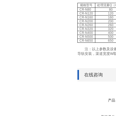
规格型号
处理流量Q（m
CR-N80
80
CR-N120
120
CR-N160
160
CR-N200
200
CR-N260
260
CR-N320
320
CR-N400
400
CR-N500
500
CR-N650
650
注：以上参数及设备尺
导轨安装，渠道宽度W取
在线咨询
产品