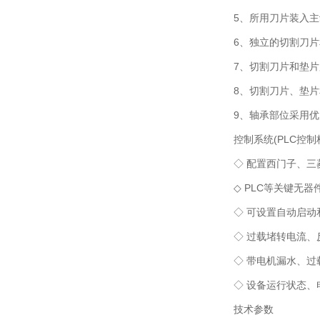
5、所用刀片装入主动
6、独立的切割刀片和
7、切割刀片和垫片用高
8、切割刀片、垫片和
9、轴承部位采用优质
控制系统(PLC控制
◇ 配置西门子、三菱
◇ PLC等关键无器
◇ 可设置自动启动和
◇ 过载堵转电流、反
◇ 带电机漏水、过载
◇ 设备运行状态、电
技术参数