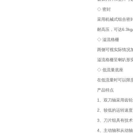
◇ 密封
采用机械式组合密封装
耐高压，可达6.3kg/
◇ 溢流格栅
两侧可视实际情况加
溢流格栅呈喇叭形安
◇ 低流量底座
在低流量时可以限度
产品特点
1、双刀轴采用齿轮传
2、较低的运转速度(典
3、刀片组具有技术，
4、主动轴和从动轴转