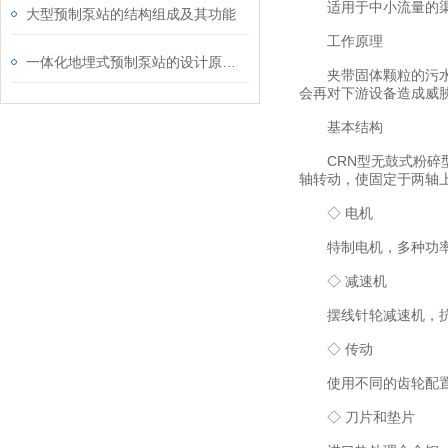
适用于中小流量的渠
大型预制泵站的结构组成及其功能
工作原理
一体化地埋式预制泵站的设计原理与应用
夹带固体颗粒的污水通
会再对下游设备造成威
基本结构
CRN型无鼓式粉碎型
轴转动，使固定于两轴
◇ 电机
特制电机，多种功率
◇ 减速机
摆线针轮减速机，抗
◇ 传动
使用不同的齿轮配置
◇ 刀片和垫片