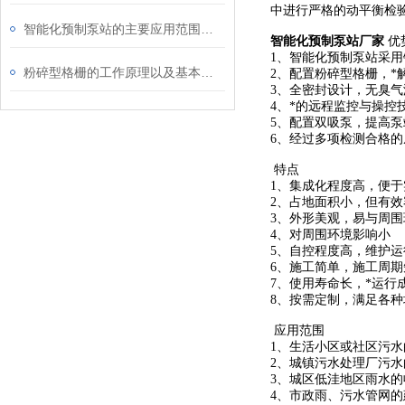
中进行严格的动平衡检
智能化预制泵站的主要应用范围和特点
智能化预制泵站厂家
优
1、智能化预制泵站采
粉碎型格栅的工作原理以及基本结构
2、配置粉碎型格栅，*
3、全密封设计，无臭
4、*的远程监控与操
5、配置双吸泵，提高泵
6、经过多项检测合格的
特点
1、集成化程度高，便
2、占地面积小，但有效
3、外形美观，易与周围
4、对周围环境影响小
5、自控程度高，维护运
6、施工简单，施工周期
7、使用寿命长，*运行
8、按需定制，满足各
应用范围
1、生活小区或社区污
2、城镇污水处理厂污
3、城区低洼地区雨水
4、市政雨、污水管网