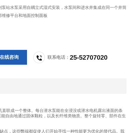
制泵站水泵采用自耦立式湿式安装，水泵间和进水井集成在同一个井筒
部维修平台和地面控制面板
25-52707020
在线咨询
联系电话：
机直联成一个整体。每台潜水泵能在全浸没或潜水电机露出液面的条
泵能自由地通过固体颗粒，以及长纤维类物质。整个旋转零、部件在生
缺点，这些弊端都促使人们开始寻找一种性能更为优化的替代品。我