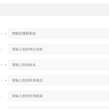
：
：
：
：
：