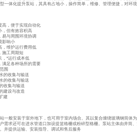
B型一体化提升泵站，其具有占地小，操作简单，维修、管理便捷，对环
度高，便于实现自动化
小，但有效容积高
，易与周围环境协调
境影响小
高，维护运行费用低
，施工周期短
，*运行成本低
，满足各种场所的需要
范围
污水的收集与输送
污水的收集与输送
水的收集与输送
网的建设与改造
扩建
泵站一般安装于室外地下，也可用于室内场合。其以复合缠绕玻璃钢筒体
户需求还可在进水管道口加设提篮格栅或粉碎型格栅。泵站主体由井筒、
。并提供运输、安装指导、调试和售后服务