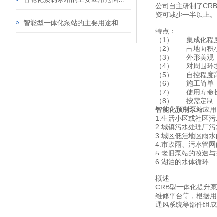
公司自主研制了CR
资可减少一半以上。
智能型一体化泵站的主要用途和优点
特点：
（1） 集成化程
（2） 占地面积
（3） 外形美观
（4） 对周围环
（5） 自控程度
（6） 施工简单
（7） 使用寿命长
（8） 按需定制
智能化预制泵站
应用
1.生活小区或社区
2.城镇污水处理厂
3.城区低洼地区雨
4.市政雨、污水管
5.老旧泵站的改造与
6.湖泊的水体循环
概述
CRB型一体化提升
维修平台等，根据用
通风系统等部件组成