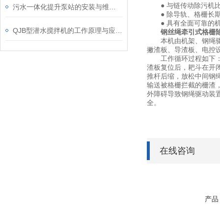
● 与链传动除污机比
污水一体化提升泵站的安装与维护管理
● 除导轨、格栅长期
● 具有全面可靠的机
QJB型潜水搅拌机的工作原理与应用分析
钢丝绳牵引式格栅
本机由机架、钢绳驱动
撇渣板、导渣板、电控
工作循环过程如下：在
渣板复位后，耙斗在开闭
推杆后缩，放松中间钢
输送被格栅拦截的栅渣
外障碍导致钢绳驱动装
全。
在线咨询
产品