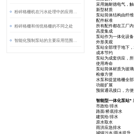
采用施耐德电气，触
新型材质
粉碎格栅机在污水处理中的应用与优势
泵站筒体结构由纤维
配件标准
粉碎格栅和传统格栅的不同之处
所有配件都在工厂内
高度集成
泵站作为一体化设备
智能化预制泵站的主要应用范围和特点
外形美观
泵站全部埋于地下，
成本节约
泵站为成套供应，所
使用寿命
泵站筒体材质为玻璃
检修方便
水泵和提篮格栅全部
功能扩展
预留通讯接口，方便
智能型一体化泵站*
市政给/排水
路面/桥底排水
建筑给/排水
原水取水
雨洪应急排水
城镇污水/雨水提升